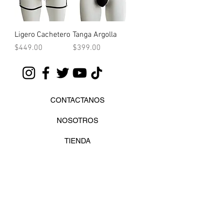
Ligero Cachetero
Tanga Argolla
Precio
Precio
$449.00
$399.00
CONTACTANOS
NOSOTROS
TIENDA
GUIA DE TALLAS
PREGUNTAS FRECUENTES
AVISO DE PRIVACIDAD